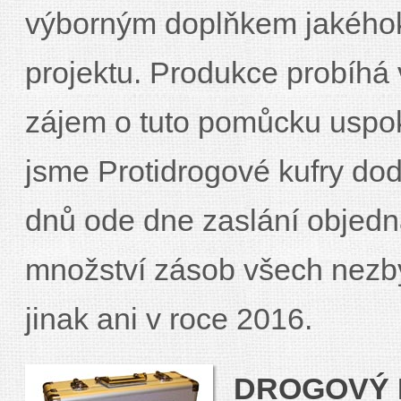
výborným doplňkem jakéhoko
projektu. Produkce probíhá 
zájem o tuto pomůcku uspok
jsme Protidrogové kufry dod
dnů ode dne zaslání objed
množství zásob všech nez
jinak ani v roce 2016.
DROGOVÝ 