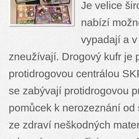
Je velice ši
nabízí možno
vypadají a 
zneužívají. Drogový kufr je
protidrogovou centrálou SK
se zabývají protidrogovou p
pomůcek k nerozeznání od s
ze zdraví neškodných materiá