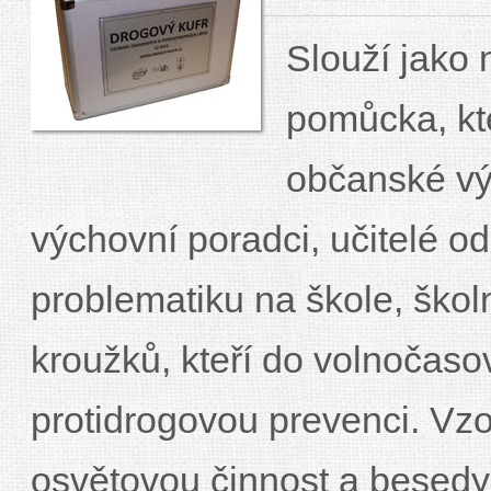
Slouží jako
pomůcka, kt
občanské vý
výchovní poradci, učitelé 
problematiku na škole, ško
kroužků, kteří do volnočasov
protidrogovou prevenci. Vzo
osvětovou činnost a besedy s